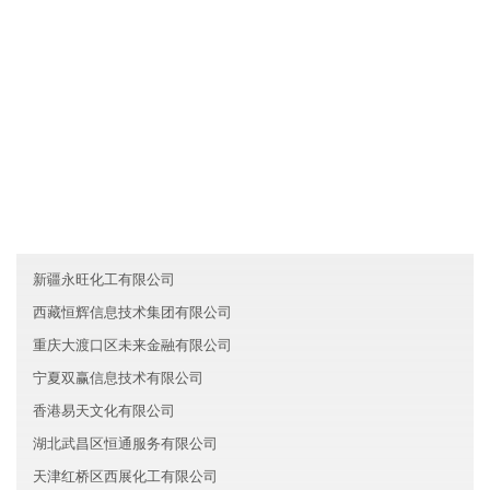
各业务员必须每月一次对客户进行走访，了解产品需求信息及客户
对产品的反映，并将情况及时反馈给吉林奥洲汽车有限公司。
友情链接
广西启航化工有限公司
山西和翔环保有限公司
山东钢城区庆炎汽车有限公司
新疆永旺化工有限公司
西藏恒辉信息技术集团有限公司
重庆大渡口区未来金融有限公司
宁夏双赢信息技术有限公司
香港易天文化有限公司
湖北武昌区恒通服务有限公司
天津红桥区西展化工有限公司